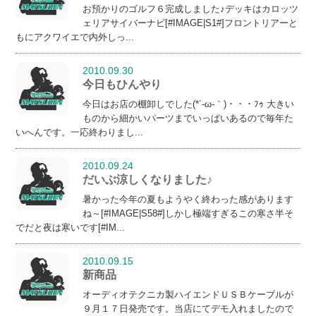
お預かりのゴルフ６完成しました♪デッキはカロッツ
ェリアサイバーナビ[#IMAGE|S1#]フロントリアーと
もにアクワイエで内外しっ...
2010.09.30
今日もひんやり
今日はお店の棚卸しでした(*´-ω-｀)・・・ﾌｩ 大きい
ものから細かいパーツまでいっぱいあるので毎年た
いへんです。一応終わりまし...
2010.09.24
だいぶ涼しくなりました♪
暑かった今年の夏もようやく終わった感があります
ね～[#IMAGE|S58#]しかし極端すぎるこの寒さ半そ
でだと夜は寒いです[#IM...
2010.09.15
新商品
オーディオテクニカ製ハイエンドＵＳＢケーブルが
９月１７日発売です。当店にてデモ入れましたので