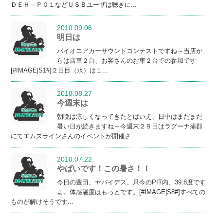
ＤＥＨ－Ｐ０１などＵＳＢユーザは聴きに...
2010.09.06
明日は
パイオニアカーサウンドコンテストですね～当店か
らは店車２台、お客さんのお車２台での参加です
[#IMAGE|S1#]２日目（水）は１...
2010.08.27
今週末は
朝晩は涼しくなってきたとはいえ、日中はまだまだ
暑い日が続きますね～今週末２９日はラグーナ蒲郡
にてエムズラインさんのイベントが開催さ...
2010.07.22
やばいです！この暑さ！！
今日の豊田、ヤバイデス。只今のPIT内、39.8度です
よ。体感温度はもっとです。[#IMAGE|S8#]すべての
ものが解けそうです...