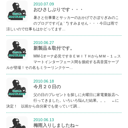
2010.07.09
おひさしぶりです・・・
暑さと仕事量とサッカーのおかげでさぼりぎみのこ
のブログですﾉ(´д｀*) すみません・・・今日は雨で
涼しいので仕事もはかどってます...
2010.06.27
新製品＆取付です。
MM-1オーナ必見ですＢＥＷＩＴＨからＭＭ－１→ス
マートインターフェース間を接続する高音質ケーブ
ルが登場！その名もミラーリンクケー...
2010.06.18
今月２０日の
父の日のプレゼントを探しに火曜日に家電量販店へ
行ってきました。いろいろ悩んだ結果。。。 ←に
決定！ 以前から自分家でも使っていて調...
2010.06.13
梅雨入りしましたね～