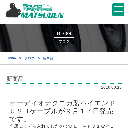
BLOG
ブログ
>
>
Home
ブログ
新商品
新商品
2010.09.15
オーディオテクニカ製ハイエンド
ＵＳＢケーブルが９月１７日発売
です。
当店にてデモ入れましたのでＤＥＨ－Ｐ０１などＵ