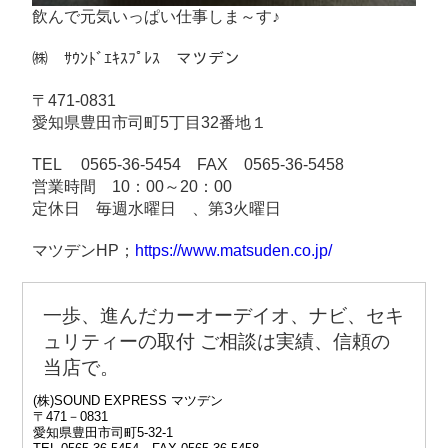
飲んで元気いっぱい仕事しま～す♪
㈱ ｻｳﾝﾄﾞｴｷｽﾌﾟﾚｽ マツデン
〒471-0831
愛知県豊田市司町5丁目32番地１
TEL 0565-36-5454 FAX 0565-36-5458
営業時間 10：00～20：00
定休日 毎週水曜日 、第3火曜日
マツデンHP；
https://www.matsuden.co.jp/
一歩、進んだカーオーデイオ、ナビ、セキ
ュリティーの取付 ご相談は
実績、信頼の
当店で。
(株)SOUND EXPRESS マツデン
〒471－0831
愛知県豊田市司町5‐32‐1