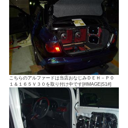
こちらのアルファードは当店おなじみＤＥＨ－Ｐ０
１＆１６５Ｖ３０を取り付け中です[#IMAGE|S1#]