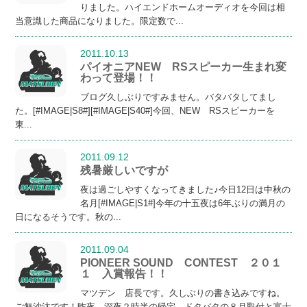
りました。ハイエンドホームオーディオを今回は相
当意識した商品になりました。限定数で...
2011.10.13
パイオニアNEW RSスピーカー生まれ変
わって登場！！
ブログ久しぶりですみません。バタバタしてまし
た。[#IMAGE|S8#][#IMAGE|S40#]今回、NEW RSスピーカーを
東...
2011.09.12
残暑厳しいですが
夜は過ごしやすくなってきました♪今日12日は中秋の
名月[#IMAGE|S1#]今年の十五夜は6年ぶりの満月の
日になるそうです。秋の...
2011.09.04
PIONEER SOUND CONTEST ２０１
１ 入賞報告！！
マツデン 店長です。久しぶりの書き込みですね。
ご無沙汰です！昨夜、深夜２時半の帰宅。ドタバタの８月取付と富士