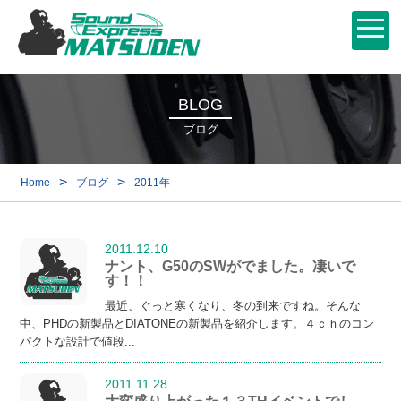
BLOG
ブログ
>
>
Home
ブログ
2011年
2011.12.10
ナント、G50のSWがでました。凄いで
す！！
最近、ぐっと寒くなり、冬の到来ですね。そんな
中、PHDの新製品とDIATONEの新製品を紹介します。４ｃｈのコン
パクトな設計で値段...
2011.11.28