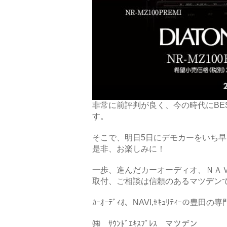
非常に前評判が良く、今の時代にBE
す。
そこで、明日5日にデモカーをいち
是非、お楽しみに！
一歩、進んだカーオーディオ、ＮＡ
取付、ご相談は信頼のあるマツデン
ｶｰｵｰﾃﾞｨｵ、NAVI,ｾｷｭﾘﾃｨｰの豊田の
㈱ ｻｳﾝﾄﾞｴｷｽﾌﾟﾚｽ マツデン