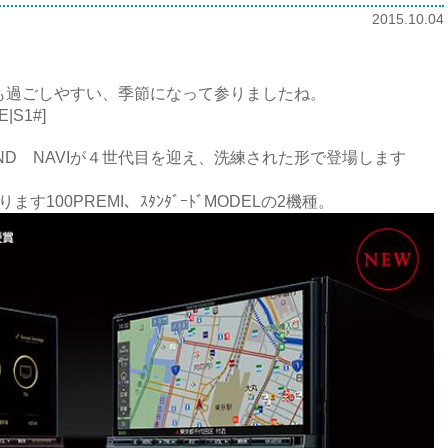
2015.10.04
も過ごしやすい、季節になって参りましたね。
E|S1#]
ND NAVIが４世代目を迎え、洗練された形で登場します
す100PREMI、ｽﾀﾝﾀﾞｰﾄﾞMODELの2機種。