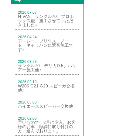
2026.07.07
N-VAN、ランクル70、プロボ
ックス他、施工させていただ
きました♪
2026.04.24
アトレー、プリウス、ノー
ト、キャラバンに遮音施工で
す♪
2026.03.23
ランクル70、デリカD:5、ハリ
アー施工他♪
2026.03.13
W206 G21 G20 スピーカ交換
他♪
2026.03.03
ハイエーススピーカー交換他
2026.02.08
早いもので、2月に突入。お客
様のお車、順調に取り付けの
方、進んでおります。