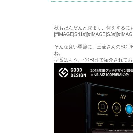
秋もだんだんと深まり、何をするに
[#IMAGE|S41#][#IMAGE|S3#][#IMAG
そんな良い季節に、三菱さんのSOU
ね。
型番はもう、ｲﾝﾀｰﾈｯﾄで紹介されておりま