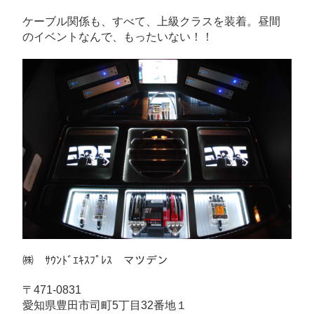
ケーブル関係も、すべて、上級クラスを装着。昼間
のイベントなんで、もったいない！！
㈱ ｻｳﾝﾄﾞｴｷｽﾌﾟﾚｽ マツデン
〒471-0831
愛知県豊田市司町5丁目32番地１