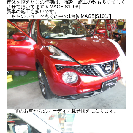
連休を控えたこの時期は、商談、施工の数も多く忙しく
させて頂いてます[#IMAGE|S110#]
新車の施工も多いです。
こちらのジュークもその中の1台[#IMAGE|S101#]
前のお車からのオーディオ載せ換えになります。