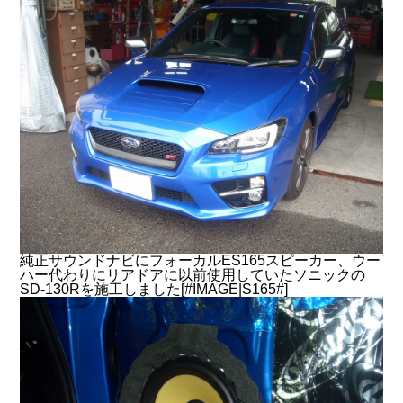
純正サウンドナビにフォーカルES165スピーカー、ウー
ハー代わりにリアドアに以前使用していたソニックの
SD-130Rを施工しました[#IMAGE|S165#]