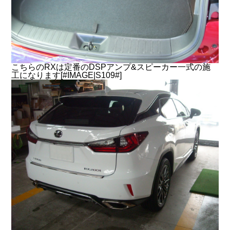
こちらのRXは定番のDSPアンプ&スピーカー一式の施
工になります[#IMAGE|S109#]