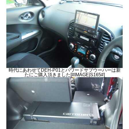
時代にあわせてDEH-P01とパワードサブウーハーは新
たにご購入頂きました[#IMAGE|S165#]