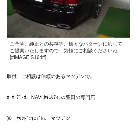
ご予算、純正との共存等、様々なパターンに応じて
ご提案いたしますので、気軽にご相談くださいね
[#IMAGE|S164#]
一歩、進んだカーオーディオ、ＮＡＶＩ、セキュリティーの
取付、ご相談は信頼のあるマツデンで。
ｶｰｵｰﾃﾞｨｵ、NAVI,ｾｷｭﾘﾃｨｰの豊田の専門店
㈱ ｻｳﾝﾄﾞｴｷｽﾌﾟﾚｽ マツデン