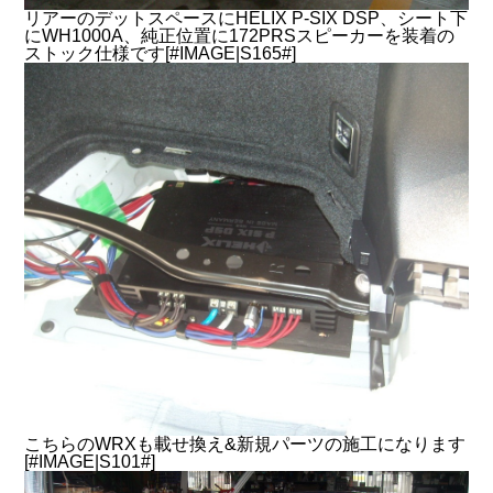
リアーのデットスペースにHELIX P-SIX DSP、シート下
にWH1000A、純正位置に172PRSスピーカーを装着の
ストック仕様です[#IMAGE|S165#]
こちらのWRXも載せ換え&新規パーツの施工になります
[#IMAGE|S101#]