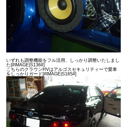
いずれも調整機能をフル活用、しっかり調整いたしまし
た[#IMAGE|S136#]
こちらのクラウンHVはアルゴスセキュリティーで愛車
をしっかりガード[#IMAGE|S165#]