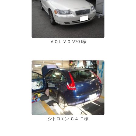
ＶＯＬＶＯ V70 I様
シトロエン Ｃ４ Ｔ様